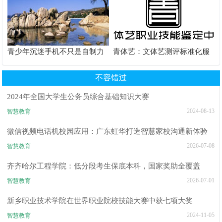
青少年沉迷手机不只是自制力
青体艺：文体艺测评标准化服
差！陕西家长读懂背后的心理
务体系解析
根源
不容错过
2024年全国大学生公务员综合基础知识大赛
2024-08-13
智慧教育
微信视频电话机校园应用：广东虹华打造智慧家校沟通新体验
2026-07-08
智慧教育
齐齐哈尔工程学院：低分段考生保底本科，国家奖助全覆盖
2026-07-01
智慧教育
新乡职业技术学院在世界职业院校技能大赛中获七项大奖
2024-11-05
智慧教育