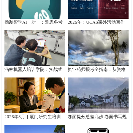
鹦鹉智学AI一对一：雅思备考
2026年：UCAS课外活动写作
真实提分测评
攻略
涵林机器人培训学院：实战式
执业药师报考全指南：从资格
教学如何炼成
核验到备考落地完整手册
2026年8月｜厦门研究生培训
卷面提分总差几步 卷面书写规
推荐
范以团体标准给出系统解题路
径