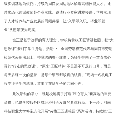
级实训基地为依托，持续为周口及周边地区输送高端技能人才。通
过常态化选派教师赴企业实践、邀请行业专家进校授课，学校实现
了人才培养与产业发展的同频共振，让“入学即入职、毕业即就
业”从愿景变为现实。
也正是基于这样的育人理念，学校将劳模工匠请进校园，把“大
思政课”搬到了学生身边。活动中，全国劳动模范代表与周口市劳动
模范代表用沾泥土、带露珠的奋斗故事，为师生带来了一堂直击心
灵的“行走的思政课”。“原来‘工匠精神’不是遥不可及的口号，而是
每天多练一次的坚持，是每个细节都较真的认真。”现场一名机电工
程专业学生的感慨，道出了在场学子的共同心声。
此次活动的举办，既是校地携手打造“匠心育人”新高地的重要
举措，也是学校服务区域经济社会发展的具体行动。下一步，河南
科技职业大学将常态化开展“劳模工匠进校园”系列活动，持续把“三