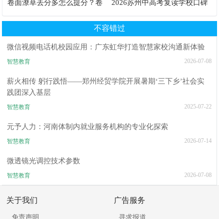
卷面潦草丢分多怎么提分？卷
2026苏州中高考复读学校口碑
面书写规范团体标准给出答案
推荐TOP6排行榜
不容错过
微信视频电话机校园应用：广东虹华打造智慧家校沟通新体验
2026-07-08
智慧教育
薪火相传 躬行践悟——郑州经贸学院开展暑期‘三下乡’社会实
践团深入基层
2025-07-22
智慧教育
元予人力：河南体制内就业服务机构的专业化探索
2026-07-14
智慧教育
微透镜光调控技术参数
2026-07-08
智慧教育
关于我们
广告服务
免责声明
寻求报道