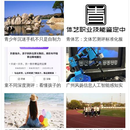
径
青少年沉迷手机不只是自制力
青体艺：文体艺测评标准化服
差！陕西家长读懂背后的心理
务体系解析
根源
童不同深度测评：看懂孩子的
广州风扬信息人工智能感知实
个性化育儿系统
验箱测评解析