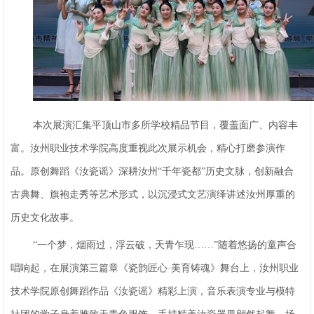
本次展演汇集平顶山市多所学校精品节目，覆盖面广、内容丰
富。汝州职业技术学院高度重视此次展示机会，精心打磨参演作
品。原创舞蹈《汝瓷谣》深耕汝州“千年瓷都”历史文脉，创新融合
古典舞、旗袍走秀等艺术形式，以沉浸式文艺演绎讲述汝州厚重的
历史文化故事。
“一个梦，烟雨过，浮云破，天青乍现……”随着悠扬的童声合
唱响起，在展演第三篇章《瓷韵匠心·美育铸魂》舞台上，汝州职业
技术学院原创舞蹈作品《汝瓷谣》精彩上演，音乐表演专业与模特