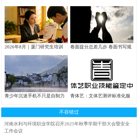
教学如何炼成
核验到备考落地完整手册
2026年8月｜厦门研究生培训
卷面提分总差几步 卷面书写规
推荐
范以团体标准给出系统解题路
径
青少年沉迷手机不只是自制力
青体艺：文体艺测评标准化服
差！陕西家长读懂背后的心理
务体系解析
根源
不容错过
河南水利与环境职业学院召开2025年秋季学期干部大会暨安全
工作会议