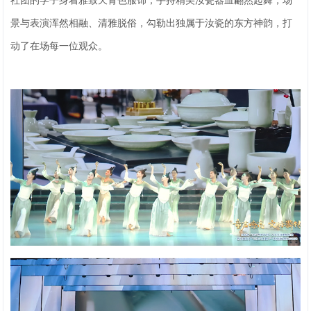
社团的学子身着雅致天青色服饰，手持精美汝瓷器皿翩然起舞，场
景与表演浑然相融、清雅脱俗，勾勒出独属于汝瓷的东方神韵，打
动了在场每一位观众。