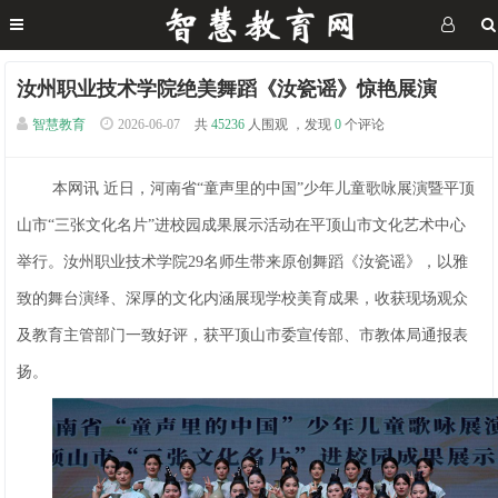
汝州职业技术学院绝美舞蹈《汝瓷谣》惊艳展演
智慧教育
2026-06-07
共
45236
人围观 ，发现
0
个评论
本网讯 近日，河南省“童声里的中国”少年儿童歌咏展演暨平顶
山市“三张文化名片”进校园成果展示活动在平顶山市文化艺术中心
举行。汝州职业技术学院29名师生带来原创舞蹈《汝瓷谣》，以雅
致的舞台演绎、深厚的文化内涵展现学校美育成果，收获现场观众
及教育主管部门一致好评，获平顶山市委宣传部、市教体局通报表
扬。