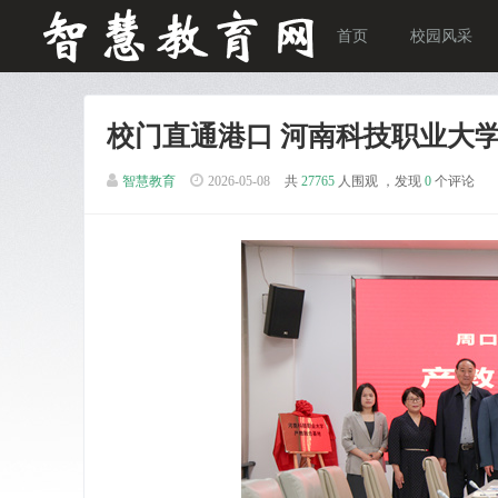
首页
校园风采
校门直通港口 河南科技职业大
智慧教育
2026-05-08
共
27765
人围观 ，发现
0
个评论