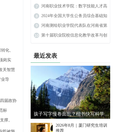
（扩大）民族宗教工作专题学习会
河南职业技术学院：数字技能人才高
地的崛起
2024年全国大学生公务员综合基础知
识大赛
河南测绘职业学院代表队在河南省第
二届学生定向锦标赛中斩获佳绩
第十届职业院校信息化教学改革与创
新发展论坛在河南新乡举行
果转化、
最近发表
顶岗实
攻关智慧
产业导
第四届政协
范标
孩子写字慢卷面乱？楷书快写科学提速解析
心支撑。
2026年8月｜厦门研究生培训
推荐
业即被预