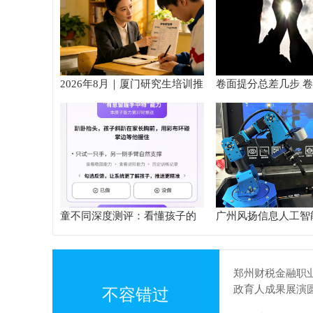
2026年8月｜厦门研究生培训推
卷面提分总差几步 
荐
范以团体标准给出系
径
童不同深度测评：看懂孩子的
广州风扬信息人工智
个性化育儿系统
验箱测评解析
郑州财税金融职
政育人成果展演
不容错过