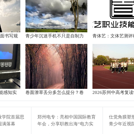
卷面书写规
青少年沉迷手机不只是自制力
青体艺：文体艺测评
统解题路
差！陕西家长读懂背后的心理
务体系解析
根源
能感知实
卷面潦草丢分多怎么提分？卷
2026苏州中高考复
面书写规范团体标准给出答案
推荐TOP6排行榜
业学院首届思
郑州电专：亮相中国国际教育
仕觉角膜塑
圆满落幕
年会，分享职教出海“电力实
青少年近视
践”