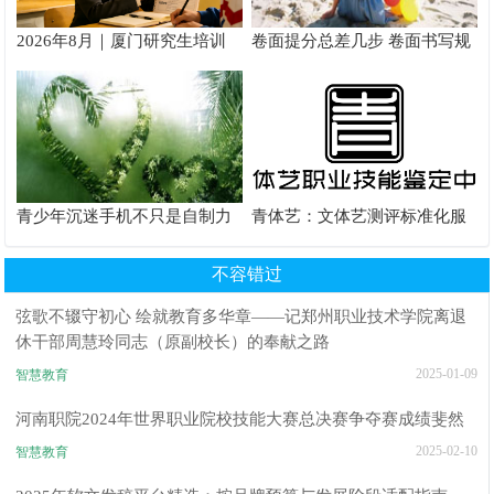
2026年8月｜厦门研究生培训
卷面提分总差几步 卷面书写规
推荐
范以团体标准给出系统解题路
径
青少年沉迷手机不只是自制力
青体艺：文体艺测评标准化服
差！陕西家长读懂背后的心理
务体系解析
根源
不容错过
弦歌不辍守初心 绘就教育多华章——记郑州职业技术学院离退
休干部周慧玲同志（原副校长）的奉献之路
2025-01-09
智慧教育
河南职院2024年世界职业院校技能大赛总决赛争夺赛成绩斐然
2025-02-10
智慧教育