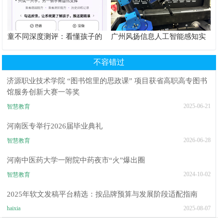
童不同深度测评：看懂孩子的
广州风扬信息人工智能感知实
个性化育儿系统
验箱测评解析
不容错过
济源职业技术学院 “图书馆里的思政课” 项目获省高职高专图书
馆服务创新大赛一等奖
2025-06-21
智慧教育
河南医专举行2026届毕业典礼
2026-06-28
智慧教育
河南中医药大学一附院中药夜市“火”爆出圈
2024-10-02
智慧教育
2025年软文发稿平台精选：按品牌预算与发展阶段适配指南
haixia
2025-08-07