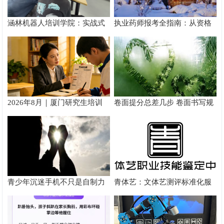
涵林机器人培训学院：实战式
执业药师报考全指南：从资格
教学如何炼成
核验到备考落地完整手册
2026年8月｜厦门研究生培训
卷面提分总差几步 卷面书写规
推荐
范以团体标准给出系统解题路
径
青少年沉迷手机不只是自制力
青体艺：文体艺测评标准化服
差！陕西家长读懂背后的心理
务体系解析
根源