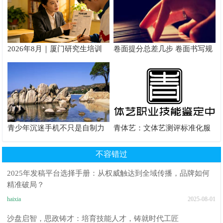
2026年8月｜厦门研究生培训
卷面提分总差几步 卷面书写规
推荐
范以团体标准给出系统解题路
径
青少年沉迷手机不只是自制力
青体艺：文体艺测评标准化服
差！陕西家长读懂背后的心理
务体系解析
根源
不容错过
2025年发稿平台选择手册：从权威触达到全域传播，品牌如何
精准破局？
haixia
2025-08-01
沙盘启智，思政铸才：培育技能人才，铸就时代工匠