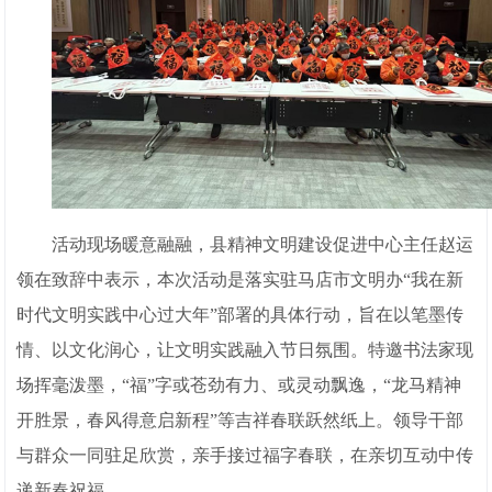
活动现场暖意融融，县精神文明建设促进中心主任赵运
领在致辞中表示，本次活动是落实驻马店市文明办“我在新
时代文明实践中心过大年”部署的具体行动，旨在以笔墨传
情、以文化润心，让文明实践融入节日氛围。特邀书法家现
场挥毫泼墨，“福”字或苍劲有力、或灵动飘逸，“龙马精神
开胜景，春风得意启新程”等吉祥春联跃然纸上。领导干部
与群众一同驻足欣赏，亲手接过福字春联，在亲切互动中传
递新春祝福。