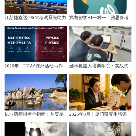
江苏捷鑫达OSCE考试系统助力
鹦鹉智学AI一对一：雅思备考
溧阳人民医院临床教学竞赛举
真实提分测评
办
2026年：UCAS课外活动写作
涵林机器人培训学院：实战式
攻略
教学如何炼成
执业药师报考全指南：从资格
2026年8月｜厦门研究生培训
核验到备考落地完整手册
推荐