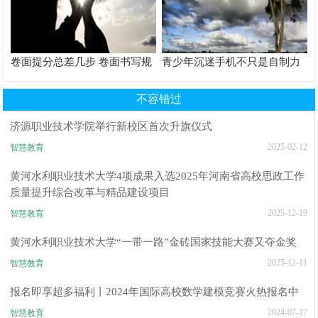
卷面提分总差几步 卷面书写规
青少年沉迷手机不只是自制力
范以团体标准给出系统解题路
差！陕西家长读懂背后的心理
径
根源
不容错过
济源职业技术学院举行新校区首次升旗仪式
2025-02-12
智慧教育
黄河水利职业技术大学4项成果入选2025年河南省高校思政工作
质量提升综合改革与精品建设项目
2025-12-19
智慧教育
黄河水利职业技术大学“一带一路”金砖国家技能大赛又夺金奖
2025-12-11
智慧教育
报名即享超多福利丨2024年国际高校数学建模竞赛火热报名中
2024-07-17
智慧教育