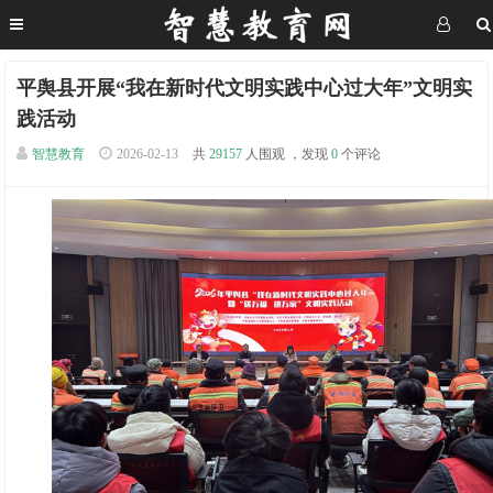
平舆县开展“我在新时代文明实践中心过大年”文明实
践活动
智慧教育
2026-02-13
共
29157
人围观 ，发现
0
个评论