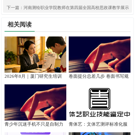
下一篇：
河南测绘职业学院教师在第四届全国高校思政课教学展示
活动中获得佳绩
相关阅读
2026年8月｜厦门研究生培训
卷面提分总差几步 卷面书写规
推荐
范以团体标准给出系统解题路
径
青少年沉迷手机不只是自制力
青体艺：文体艺测评标准化服
差！陕西家长读懂背后的心理
务体系解析