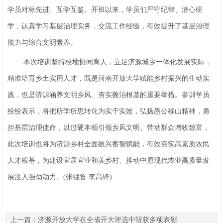
学员对标先进、互学互鉴。开班以来，学员们严守纪律、潜心研
学，认真学习基层治理实务，交流工作经验，有效提升了基层治理
能力与综合文明素养。
本次培训坚持校地协同育人，立足济源城乡一体化发展实际，
精准培育乡土实用人才，既是河南开放大学赋能乡村振兴的生动实
践，也是济源涵养文明乡风、夯实善治根基的重要举措。参训学员
纷纷表示，将把所学所思转化为实干实效，弘扬愚公移山精神，勇
担基层治理使命，以过硬本领引领乡风文明、带动群众增收致富，
此次培训也将为济源乡村全面振兴蓄智赋能，有效夯实高素质农民
人才根基，为建设宜居宜业和美乡村、推动中原现代农业高质量发
展注入强劲动力。(张锰鲁 李高锋)
上一篇：
济源开放大学在全省开大评选中斩获多项表彰