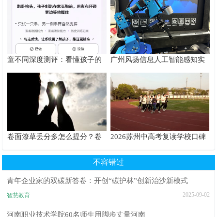
根源
童不同深度测评：看懂孩子的
广州风扬信息人工智能感知实
个性化育儿系统
验箱测评解析
卷面潦草丢分多怎么提分？卷
2026苏州中高考复读学校口碑
面书写规范团体标准给出答案
推荐TOP6排行榜
不容错过
青年企业家的双碳新答卷：开创“碳护林”创新治沙新模式
2025-09-02
智慧教育
河南职业技术学院60名师生用脚步丈量河南