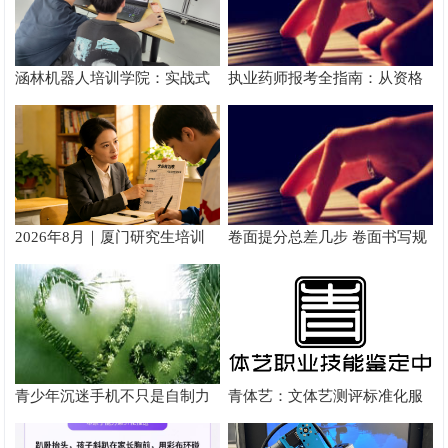
涵林机器人培训学院：实战式
执业药师报考全指南：从资格
教学如何炼成
核验到备考落地完整手册
2026年8月｜厦门研究生培训
卷面提分总差几步 卷面书写规
推荐
范以团体标准给出系统解题路
径
青少年沉迷手机不只是自制力
青体艺：文体艺测评标准化服
差！陕西家长读懂背后的心理
务体系解析
根源