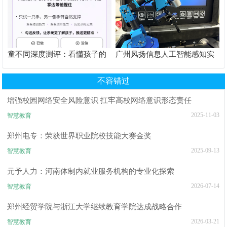
童不同深度测评：看懂孩子的
广州风扬信息人工智能感知实
个性化育儿系统
验箱测评解析
不容错过
增强校园网络安全风险意识 扛牢高校网络意识形态责任
2025-11-03
智慧教育
郑州电专：荣获世界职业院校技能大赛金奖
2025-09-13
智慧教育
元予人力：河南体制内就业服务机构的专业化探索
2026-07-14
智慧教育
郑州经贸学院与浙江大学继续教育学院达成战略合作
2026-03-21
智慧教育