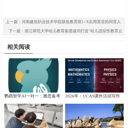
上一篇：
河南建筑职业技术学院获批教育部1+X实用英语协同育人
全国示范基地
下一篇：
浙江师范大学幼儿教育集团成功打造“幼儿适应性教育云
平台”
相关阅读
鹦鹉智学AI一对一：雅思备考
2026年：UCAS课外活动写作
真实提分测评
攻略