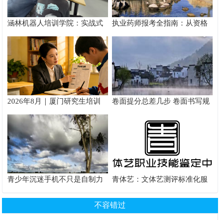
涵林机器人培训学院：实战式
执业药师报考全指南：从资格
教学如何炼成
核验到备考落地完整手册
2026年8月｜厦门研究生培训
卷面提分总差几步 卷面书写规
推荐
范以团体标准给出系统解题路
径
青少年沉迷手机不只是自制力
青体艺：文体艺测评标准化服
差！陕西家长读懂背后的心理
务体系解析
根源
不容错过