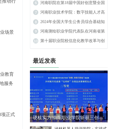
是推动行
（扩大）民族宗教工作专题学习会
河南职院在第18届中国好创意暨全国
数字艺术设计大赛中喜获佳绩
河南职业技术学院：数字技能人才高
地的崛起
2024年全国大学生公务员综合基础知
识大赛
河南测绘职业学院代表队在河南省第
业场景
二届学生定向锦标赛中斩获佳绩
第十届职业院校信息化教学改革与创
新发展论坛在河南新乡举行
最近发表
业教育
地服务
8项正式
硬核实力!南阳职业学院斩获三创赛乡村振兴实战赛全国二等奖
涵林机器人培训学院：实战式