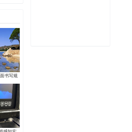
召开
卷面书写规
统解题路
能感知实