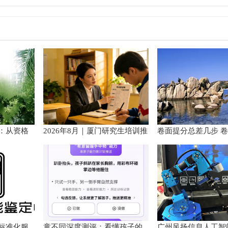
：从资格
2026年8月｜厦门研究生培训推
卷面提分总差几步 
手册
荐
范以团体标准给出系
径
标准化服
童不同深度测评：看懂孩子的
广州风扬信息人工智