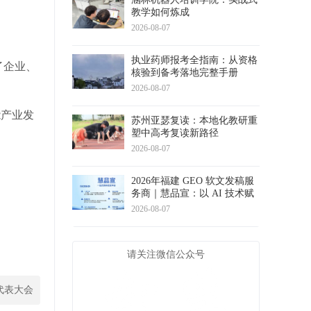
教学如何炼成
2026-08-07
执业药师报考全指南：从资格
了企业、
核验到备考落地完整手册
2026-08-07
能产业发
苏州亚瑟复读：本地化教研重
塑中高考复读新路径
2026-08-07
2026年福建 GEO 软文发稿服
务商｜慧品宣：以 AI 技术赋
能品牌全域传播
2026-08-07
请关注微信公众号
代表大会