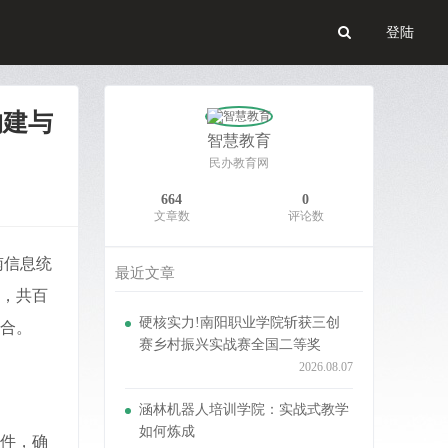
登陆
构建与
智慧教育
民办教育网
664
0
文章数
评论数
南信息统
最近文章
支，共百
硬核实力!南阳职业学院斩获三创
合。
赛乡村振兴实战赛全国二等奖
2026.08.07
涵林机器人培训学院：实战式教学
如何炼成
件，确