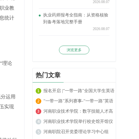
2026.08.07
职业教
执业药师报考全指南：从资格核验
息统计
到备考落地完整手册
2026.08.07
浏览更多
“理论
热门文章
报名开启 |“一带一路”全国大学生英语
充分运用
阅读大赛火热进行中！
“一带一路”系列赛事-“一带一路”英语
伍实现
翻译大赛报名开启！
河南职业技术学院：数字技能人才高
地的崛起
河南职业技术学院举行校史馆开馆仪
式
河南职院召开党委理论学习中心组