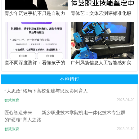
青少年沉迷手机不只是自制力
青体艺：文体艺测评标准化服
差！陕西家长读懂背后的心理
务体系解析
根源
童不同深度测评：看懂孩子的
广州风扬信息人工智能感知实
个性化育儿系统
验箱测评解析
不容错过
“大思政”格局下高校党建与思政协同育人
2025-01-20
智慧教育
匠心智造未来——新乡职业技术学院机电一体化技术专业群
的“硬核”育人之路
2025-02-19
智慧教育