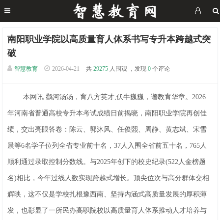
南阳职业学院以高质量育人体系书写专升本跨越式突
破
智慧教育
2026-04-21
共
29275
人围观 ，发现
0
个评论
本网讯 鹳河汤汤，育八方英才;伏牛巍巍，谱教育华章。2026
年河南省普通高校专升本考试成绩日前揭晓，南阳职业学院再创佳
绩，交出亮眼答卷：陈云、郭沐风、任俊熙、周静、黄志斌、宋雪
晨等6名学子位列全省专业前十名，37人入围全省前五十名，765人
顺利通过录取控制分数线。与2025年创下的校史纪录(522人金榜题
名)相比，今年过线人数实现跨越式增长。顶尖位次与高分群体交相
辉映，这不仅是学校扎根豫西南、坚持内涵式高质量发展的厚积薄
发，也彰显了一所民办高职院校以高质量育人体系推动人才培养与