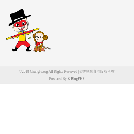
©2018 Changfu.org All Rights Reserved | ©智慧教育网版权所有
Powered By
Z-BlogPHP