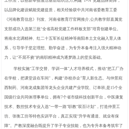
工作法，以创新举措激活基层组织活力;构建“1+N”党建品牌矩阵，
以品牌化建设赋能党建提质，相关经验获中共河南省委教育工委
《河南教育信息》刊发、河南省教育厅官网推介;公共教学部直属党
支部成功入选第三批“全省高校党建工作样板支部”培育创建单位。
将南水北调精神、红二十五军长征精神等南阳本土文化融入育人体
系，引导学子坚定理想、勤学奋进，为专升本备考注入强大精神动
力，让“不屈不挠”的南职精神成为逐梦路上的坚实基础。
学校实施“工学交替、学训一体”人才培养模式，推动“把工厂办
在学校，把课堂设在车间”，构建“亦校亦企”育人新生态。与仲景宛
西制药、河南龙成集团等龙头企业共建产业学院、订单班;是15个全
国级行业共同体理事单位，拥有7个省市级科技创新平台，中医康复
技术、数控技术专业入选“一带一路”职教“双百计划”，打造仲景工
坊、张衡工坊等特色实训平台，真正实现“升学有通道、就业有保
障”。产教深度融合既提升了学子专业技能，也为专升本备考筑牢了